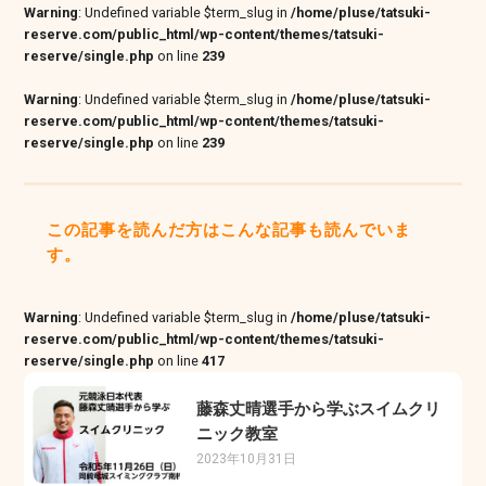
Warning
: Undefined variable $term_slug in
/home/pluse/tatsuki-
reserve.com/public_html/wp-content/themes/tatsuki-
reserve/single.php
on line
239
Warning
: Undefined variable $term_slug in
/home/pluse/tatsuki-
reserve.com/public_html/wp-content/themes/tatsuki-
reserve/single.php
on line
239
この記事を読んだ方はこんな記事も読んでいま
す。
Warning
: Undefined variable $term_slug in
/home/pluse/tatsuki-
reserve.com/public_html/wp-content/themes/tatsuki-
reserve/single.php
on line
417
藤森丈晴選手から学ぶスイムクリ
ニック教室
2023年10月31日