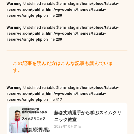
Warning
: Undefined variable $term_slug in
/home/pluse/tatsuki-
reserve.com/public_html/wp-content/themes/tatsuki-
reserve/single.php
on line
239
Warning
: Undefined variable $term_slug in
/home/pluse/tatsuki-
reserve.com/public_html/wp-content/themes/tatsuki-
reserve/single.php
on line
239
この記事を読んだ方はこんな記事も読んでいま
す。
Warning
: Undefined variable $term_slug in
/home/pluse/tatsuki-
reserve.com/public_html/wp-content/themes/tatsuki-
reserve/single.php
on line
417
藤森丈晴選手から学ぶスイムクリ
ニック教室
2023年10月31日