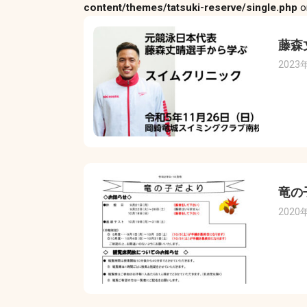
content/themes/tatsuki-reserve/single.php
o
藤森
2023
竜の
2020