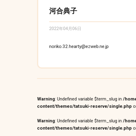
河合典子
2022年04月06日
noriko.32.hearty@ezweb.ne.jp
Warning
: Undefined variable $term_slug in
/home
content/themes/tatsuki-reserve/single.php
o
Warning
: Undefined variable $term_slug in
/home
content/themes/tatsuki-reserve/single.php
o