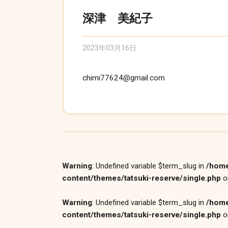
深津 美紀子
2023年03月16日
chimi77624@gmail.com
Warning
: Undefined variable $term_slug in
/home
content/themes/tatsuki-reserve/single.php
o
Warning
: Undefined variable $term_slug in
/home
content/themes/tatsuki-reserve/single.php
o