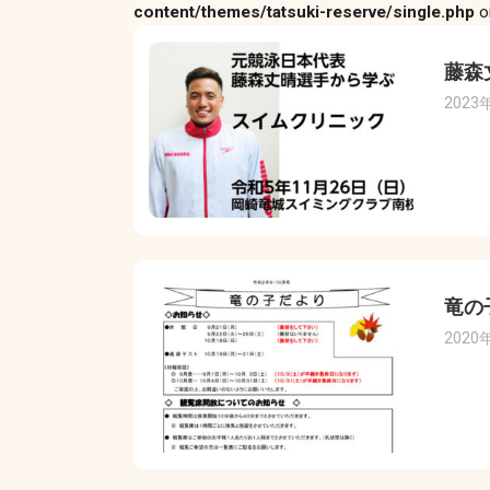
content/themes/tatsuki-reserve/single.php
o
藤森
2023
竜の
2020