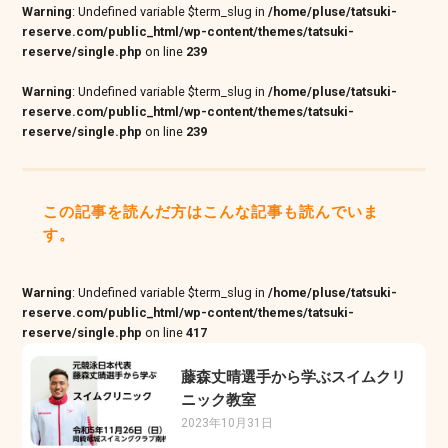
Warning
: Undefined variable $term_slug in
/home/pluse/tatsuki-
reserve.com/public_html/wp-content/themes/tatsuki-
reserve/single.php
on line
239
Warning
: Undefined variable $term_slug in
/home/pluse/tatsuki-
reserve.com/public_html/wp-content/themes/tatsuki-
reserve/single.php
on line
239
この記事を読んだ方はこんな記事も読んでいま
す。
Warning
: Undefined variable $term_slug in
/home/pluse/tatsuki-
reserve.com/public_html/wp-content/themes/tatsuki-
reserve/single.php
on line
417
藤森丈晴選手から学ぶスイムクリ
ニック教室
2023年10月31日