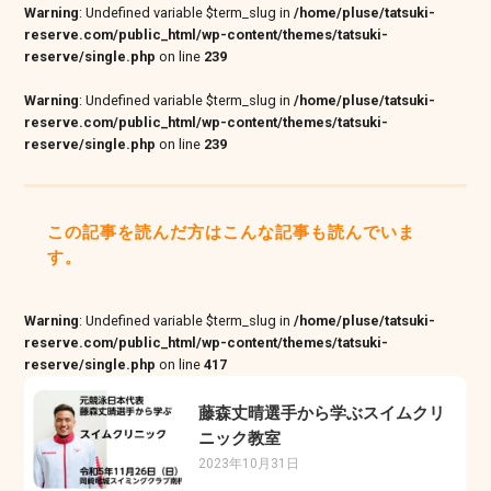
Warning
: Undefined variable $term_slug in
/home/pluse/tatsuki-
reserve.com/public_html/wp-content/themes/tatsuki-
reserve/single.php
on line
239
Warning
: Undefined variable $term_slug in
/home/pluse/tatsuki-
reserve.com/public_html/wp-content/themes/tatsuki-
reserve/single.php
on line
239
この記事を読んだ方はこんな記事も読んでいま
す。
Warning
: Undefined variable $term_slug in
/home/pluse/tatsuki-
reserve.com/public_html/wp-content/themes/tatsuki-
reserve/single.php
on line
417
藤森丈晴選手から学ぶスイムクリ
ニック教室
2023年10月31日