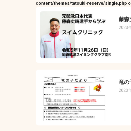
content/themes/tatsuki-reserve/single.php
o
藤森
2023
竜の
2020