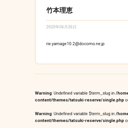
竹本理恵
2020年06月26日
rie.yamage10.2@docomo.ne.jp
Warning
: Undefined variable $term_slug in
/home
content/themes/tatsuki-reserve/single.php
o
Warning
: Undefined variable $term_slug in
/home
content/themes/tatsuki-reserve/single.php
o