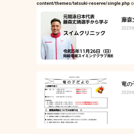
content/themes/tatsuki-reserve/single.php
o
藤森
2023
竜の
2020