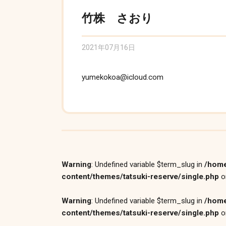
竹株 さおり
2021年07月16日
yumekokoa@icloud.com
Warning
: Undefined variable $term_slug in
/home
content/themes/tatsuki-reserve/single.php
o
Warning
: Undefined variable $term_slug in
/home
content/themes/tatsuki-reserve/single.php
o