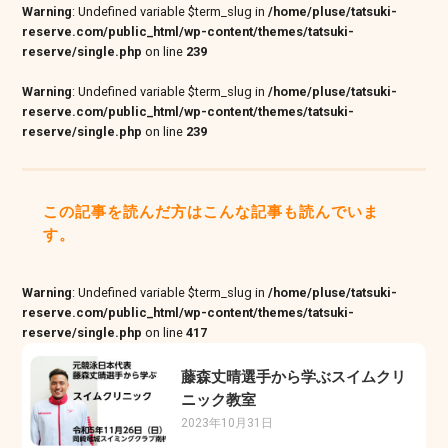
Warning
: Undefined variable $term_slug in
/home/pluse/tatsuki-
reserve.com/public_html/wp-content/themes/tatsuki-
reserve/single.php
on line
239
Warning
: Undefined variable $term_slug in
/home/pluse/tatsuki-
reserve.com/public_html/wp-content/themes/tatsuki-
reserve/single.php
on line
239
この記事を読んだ方はこんな記事も読んでいま
す。
Warning
: Undefined variable $term_slug in
/home/pluse/tatsuki-
reserve.com/public_html/wp-content/themes/tatsuki-
reserve/single.php
on line
417
藤森丈晴選手から学ぶスイムクリ
ニック教室
2023年10月31日