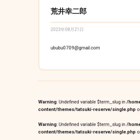
荒井幸二郎
2023年08月21日
ububu0709@gmail.com
Warning
: Undefined variable $term_slug in
/home
content/themes/tatsuki-reserve/single.php
o
Warning
: Undefined variable $term_slug in
/home
content/themes/tatsuki-reserve/single.php
o