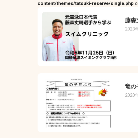
content/themes/tatsuki-reserve/single.php
o
藤森
2023
竜の
2020