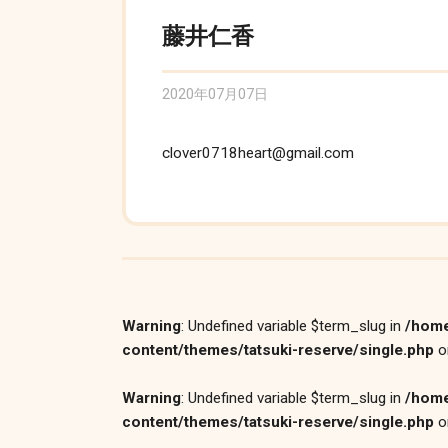
藤井仁香
2020年07月07日
clover0718heart@gmail.com
Warning
: Undefined variable $term_slug in
/home
content/themes/tatsuki-reserve/single.php
o
Warning
: Undefined variable $term_slug in
/home
content/themes/tatsuki-reserve/single.php
o