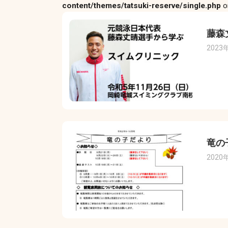
content/themes/tatsuki-reserve/single.php
o
藤森
2023
竜の
2020