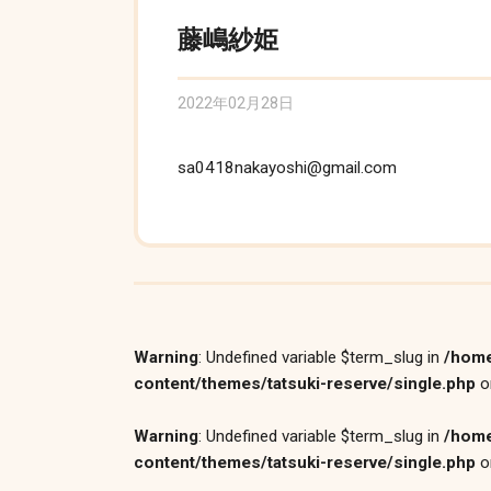
藤嶋紗姫
2022年02月28日
sa0418nakayoshi@gmail.com
Warning
: Undefined variable $term_slug in
/home
content/themes/tatsuki-reserve/single.php
o
Warning
: Undefined variable $term_slug in
/home
content/themes/tatsuki-reserve/single.php
o