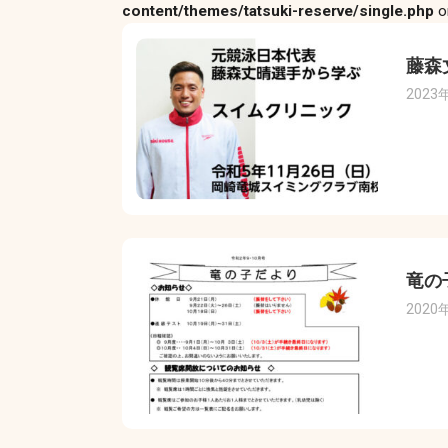
content/themes/tatsuki-reserve/single.php
o
藤森
2023
竜の
2020