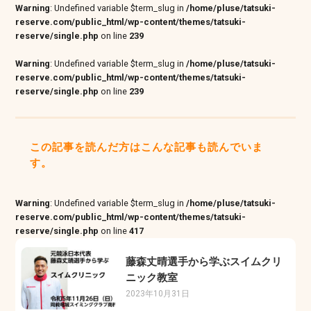
Warning
: Undefined variable $term_slug in
/home/pluse/tatsuki-
reserve.com/public_html/wp-content/themes/tatsuki-
reserve/single.php
on line
239
Warning
: Undefined variable $term_slug in
/home/pluse/tatsuki-
reserve.com/public_html/wp-content/themes/tatsuki-
reserve/single.php
on line
239
この記事を読んだ方はこんな記事も読んでいま
す。
Warning
: Undefined variable $term_slug in
/home/pluse/tatsuki-
reserve.com/public_html/wp-content/themes/tatsuki-
reserve/single.php
on line
417
藤森丈晴選手から学ぶスイムクリ
ニック教室
2023年10月31日