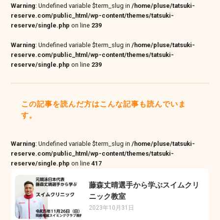
Warning
: Undefined variable $term_slug in
/home/pluse/tatsuki-
reserve.com/public_html/wp-content/themes/tatsuki-
reserve/single.php
on line
239
Warning
: Undefined variable $term_slug in
/home/pluse/tatsuki-
reserve.com/public_html/wp-content/themes/tatsuki-
reserve/single.php
on line
239
この記事を読んだ方はこんな記事も読んでいま
す。
Warning
: Undefined variable $term_slug in
/home/pluse/tatsuki-
reserve.com/public_html/wp-content/themes/tatsuki-
reserve/single.php
on line
417
藤森丈晴選手から学ぶスイムクリ
ニック教室
2023年10月31日