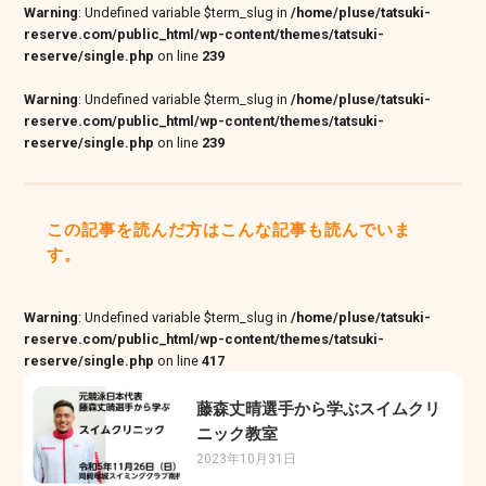
Warning
: Undefined variable $term_slug in
/home/pluse/tatsuki-
reserve.com/public_html/wp-content/themes/tatsuki-
reserve/single.php
on line
239
Warning
: Undefined variable $term_slug in
/home/pluse/tatsuki-
reserve.com/public_html/wp-content/themes/tatsuki-
reserve/single.php
on line
239
この記事を読んだ方はこんな記事も読んでいま
す。
Warning
: Undefined variable $term_slug in
/home/pluse/tatsuki-
reserve.com/public_html/wp-content/themes/tatsuki-
reserve/single.php
on line
417
藤森丈晴選手から学ぶスイムクリ
ニック教室
2023年10月31日