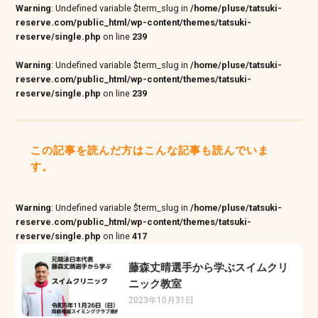
Warning
: Undefined variable $term_slug in
/home/pluse/tatsuki-
reserve.com/public_html/wp-content/themes/tatsuki-
reserve/single.php
on line
239
Warning
: Undefined variable $term_slug in
/home/pluse/tatsuki-
reserve.com/public_html/wp-content/themes/tatsuki-
reserve/single.php
on line
239
この記事を読んだ方はこんな記事も読んでいま
す。
Warning
: Undefined variable $term_slug in
/home/pluse/tatsuki-
reserve.com/public_html/wp-content/themes/tatsuki-
reserve/single.php
on line
417
藤森丈晴選手から学ぶスイムクリ
ニック教室
2023年10月31日