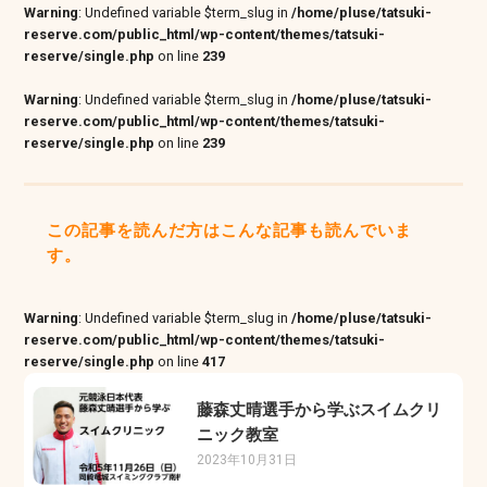
Warning
: Undefined variable $term_slug in
/home/pluse/tatsuki-
reserve.com/public_html/wp-content/themes/tatsuki-
reserve/single.php
on line
239
Warning
: Undefined variable $term_slug in
/home/pluse/tatsuki-
reserve.com/public_html/wp-content/themes/tatsuki-
reserve/single.php
on line
239
この記事を読んだ方はこんな記事も読んでいま
す。
Warning
: Undefined variable $term_slug in
/home/pluse/tatsuki-
reserve.com/public_html/wp-content/themes/tatsuki-
reserve/single.php
on line
417
藤森丈晴選手から学ぶスイムクリ
ニック教室
2023年10月31日