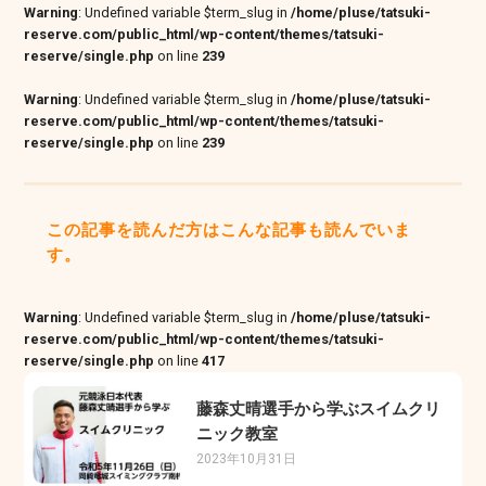
Warning
: Undefined variable $term_slug in
/home/pluse/tatsuki-
reserve.com/public_html/wp-content/themes/tatsuki-
reserve/single.php
on line
239
Warning
: Undefined variable $term_slug in
/home/pluse/tatsuki-
reserve.com/public_html/wp-content/themes/tatsuki-
reserve/single.php
on line
239
この記事を読んだ方はこんな記事も読んでいま
す。
Warning
: Undefined variable $term_slug in
/home/pluse/tatsuki-
reserve.com/public_html/wp-content/themes/tatsuki-
reserve/single.php
on line
417
藤森丈晴選手から学ぶスイムクリ
ニック教室
2023年10月31日