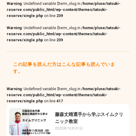
Warning
: Undefined variable $term_slug in
/home/pluse/tatsuki-
reserve.com/public_html/wp-content/themes/tatsuki-
reserve/single.php
on line
239
Warning
: Undefined variable $term_slug in
/home/pluse/tatsuki-
reserve.com/public_html/wp-content/themes/tatsuki-
reserve/single.php
on line
239
この記事を読んだ方はこんな記事も読んでいま
す。
Warning
: Undefined variable $term_slug in
/home/pluse/tatsuki-
reserve.com/public_html/wp-content/themes/tatsuki-
reserve/single.php
on line
417
藤森丈晴選手から学ぶスイムクリ
ニック教室
2023年10月31日