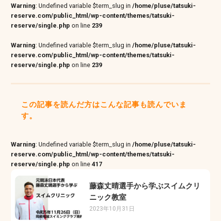
Warning
: Undefined variable $term_slug in
/home/pluse/tatsuki-
reserve.com/public_html/wp-content/themes/tatsuki-
reserve/single.php
on line
239
Warning
: Undefined variable $term_slug in
/home/pluse/tatsuki-
reserve.com/public_html/wp-content/themes/tatsuki-
reserve/single.php
on line
239
この記事を読んだ方はこんな記事も読んでいま
す。
Warning
: Undefined variable $term_slug in
/home/pluse/tatsuki-
reserve.com/public_html/wp-content/themes/tatsuki-
reserve/single.php
on line
417
藤森丈晴選手から学ぶスイムクリ
ニック教室
2023年10月31日