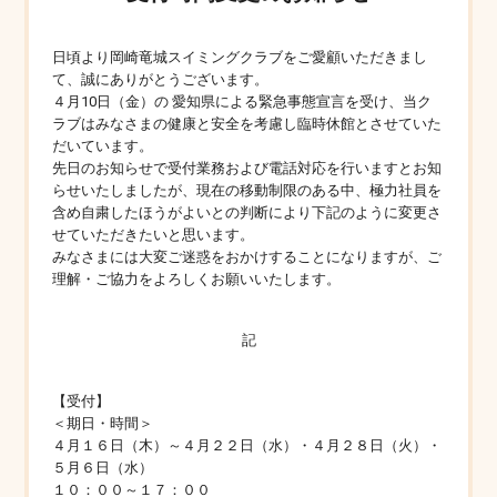
日頃より岡崎竜城スイミングクラブをご愛顧いただきまし
て、誠にありがとうございます。
４月10日（金）の 愛知県による緊急事態宣言を受け、当ク
ラブはみなさまの健康と安全を考慮し臨時休館とさせていた
だいています。
先日のお知らせで受付業務および電話対応を行いますとお知
らせいたしましたが、現在の移動制限のある中、極力社員を
含め自粛したほうがよいとの判断により下記のように変更さ
せていただきたいと思います。
みなさまには大変ご迷惑をおかけすることになりますが、ご
理解・ご協力をよろしくお願いいたします。
記
【受付】
＜期日・時間＞
４月１６日（木）～４月２２日（水）・４月２８日（火）・
５月６日（水）
１０：００～１７：００